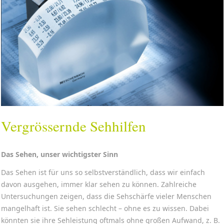
Vergrössernde Sehhilfen
Das Sehen, unser wichtigster Sinn
Das Sehen ist für uns so selbstverständlich, dass wir einfach
davon ausgehen, immer klar sehen zu können. Zahlreiche
Untersuchungen zeigen, dass die Sehschärfe vieler Menschen
mangelhaft ist. Sie sehen schlecht – ohne es zu wissen. Dabei
könnten sie ihre Sehleistung oftmals ohne großen Aufwand, z. B.