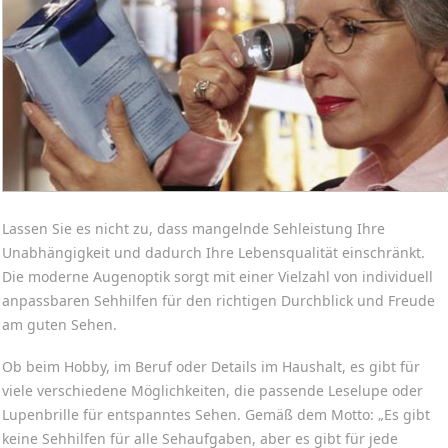
Lassen Sie es nicht zu, dass mangelnde Sehleistung Ihre
Unabhängigkeit und dadurch Ihre Lebensqualität einschränkt.
Die moderne Augenoptik sorgt mit einer Vielzahl von individuell
anpassbaren Sehhilfen für den richtigen Durchblick und Freude
am guten Sehen.
Ob beim Hobby, im Beruf oder Details im Haushalt, es gibt für
viele verschiedene Möglichkeiten, die passende Leselupe oder
Lupenbrille für entspanntes Sehen. Gemäß dem Motto: „Es gibt
keine Sehhilfen für alle Sehaufgaben, aber es gibt für jede